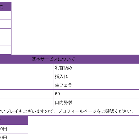
て
基本サービスについて
乳首舐め
指入れ
生フェラ
69
口内発射
ないプレイもございますので、プロフィールページをご確認ください。
ン
00円
00円