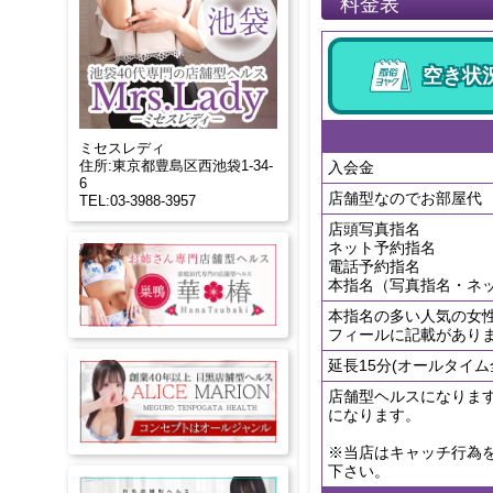
料金表
空き状
ミセスレディ
住所:東京都豊島区西池袋1-34-
入会金
6
店舗型なのでお部屋代
TEL:03-3988-3957
店頭写真指名
ネット予約指名
電話予約指名
本指名（写真指名・ネ
本指名の多い人気の女
フィールに記載があり
延長15分(オールタイム
店舗型ヘルスになりま
になります。
※当店はキャッチ行為
下さい。